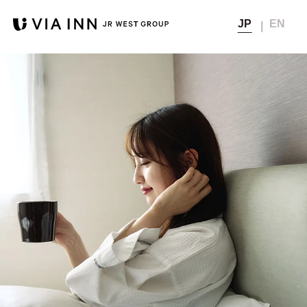
JP
EN
宿泊予約
Top
トップ
会員メニュー
会員の方
非会員の方
Concept
コンセプト
公式サイト
通常料金
ベストレート保証から
（公式サイト
会員マイページ
Hotel list
5
宿泊料金
ベストレート価格）
さらに
％OFF
ホテル一覧
さらに見る
▼
会員登録
Members
宿泊時に獲得
メンバーズクラブ
獲得なし
次回宿泊料金の割引や
ポイント
無料チケットなどに交換可能
メンバーズクラブのご案内
Member's Page
会員ページ
宿泊
会員登録確認メール再送
10時まで
Special offers
12時まで無料延長
航空券+宿泊
チェック
おすすめプラン＆キャンペーン
（延長は別料金）
アウト
パスワードの再設定
News
お知らせ