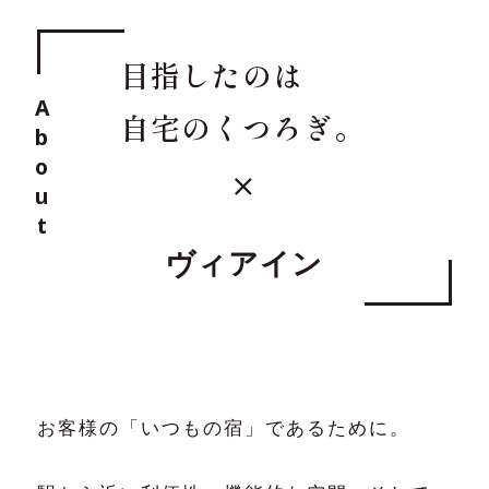
会員マイページ
採用情報
目指したのは
ブランドムービー
予約の確認・キャンセ
About
自宅のくつろぎ。
コンテンツギャラリー
ル
フォトギャラリー
パンフレットダウンロード
ヴィアイン
オリジナルインバス
SDGsへの取り組み
オンラインストア
各種ポリシー・宿泊約款
お客様の「いつもの宿」であるために。
Cookie 設定