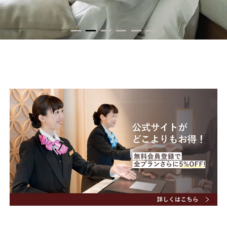
メールアドレスの再設定
Hotel
Room
客室
1
2
3
4
5
6
Any location
Breakfast
朝食
Public bath
Check in - check out date
大浴場
Family
家族でゆっくり
FAQ
Guests
よくあるご質問
Group
団体・グループ旅行のご予約
Search
会社概要