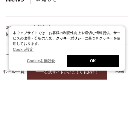
2026.07.30
お知らせ
本ウェブサイトでは、お客様の利便性向上や適切な情報提供、サー
地震の影響に関するご案内 ( 7月31日(金) 9:00更新 )
ビスの改善・分析のため、
クッキーポリシー
に基づきクッキーを使
用しております。
Cookie設定
2026.08.04
お知らせ
Cookieを無効化
OK
アプリがもっと便利に?!「オンラインストア」のアクセス機能が新登場！
空室を確認
menu
ホテル一覧
公式サイトがどこよりもお得！
2026.07.23
プレスリリース
ホテルスタッフの声から生まれた“選べる制服”ヴィアインホテルズが新制服を導入
2026.06.30
プレスリリース
【30周年記念企画第２弾】ヴィアイン公式キャラクター「ブイ太」デビュー！